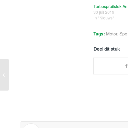
Turbospruitstuk An
30 juli 2019
In "Nieuws"
Motor
,
Spo
Tags:
Deel dit stuk
2de prijs Motorbeurs Utrecht 2019