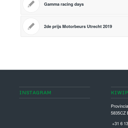
Gamma racing days
2de prijs Motorbeurs Utrecht 2019
INSTAGRAM
KIWI
Seat
Voor
Provinci
Leon
een
5835CZ 
FR
BMW
+31 6 1
voorzien
D5