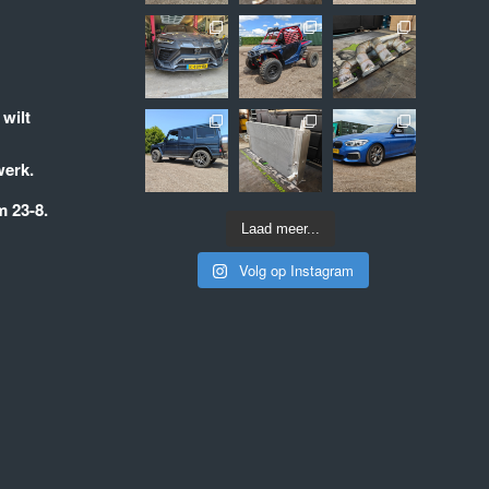
 wilt
werk.
m 23-8.
Laad meer...
Volg op Instagram