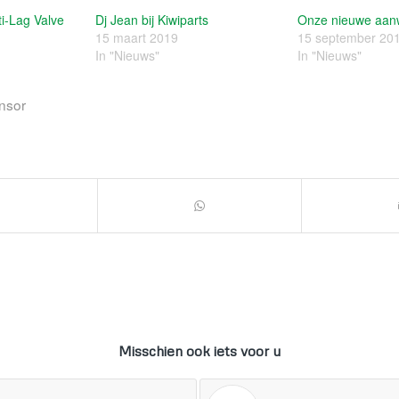
ti-Lag Valve
Dj Jean bij Kiwiparts
Onze nieuwe aan
15 maart 2019
15 september 20
In "Nieuws"
In "Nieuws"
nsor
Misschien ook iets voor u