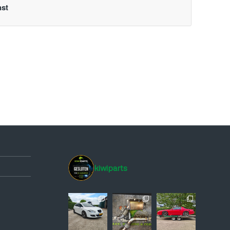
nst
kiwiparts