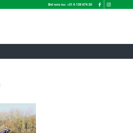
Bel ons nu:
+31 6 139 674 20
s