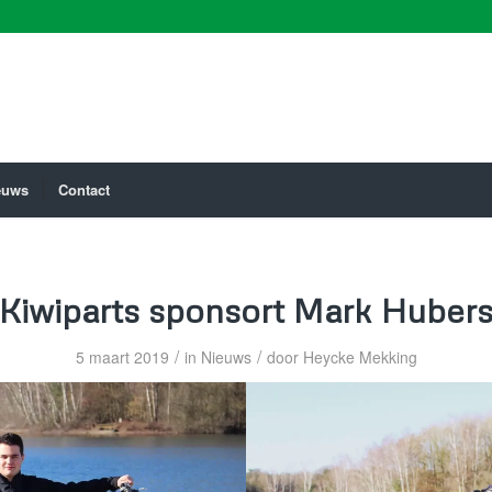
euws
Contact
Kiwiparts sponsort Mark Huber
/
/
5 maart 2019
in
Nieuws
door
Heycke Mekking