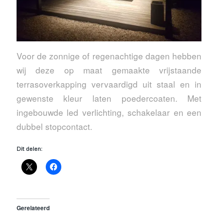
Voor de zonnige of regenachtige dagen hebben
wij deze op maat gemaakte vrijstaande
terrasoverkapping vervaardigd uit staal en in
gewenste kleur laten poedercoaten. Met
ingebouwde led verlichting, schakelaar en een
dubbel stopcontact.
Dit delen:
Gerelateerd