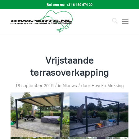
Bel ons nu:
+31 6 139 674 20
Vrijstaande
terrasoverkapping
/
/
18 september 2019
in
Nieuws
door
Heycke Mekking