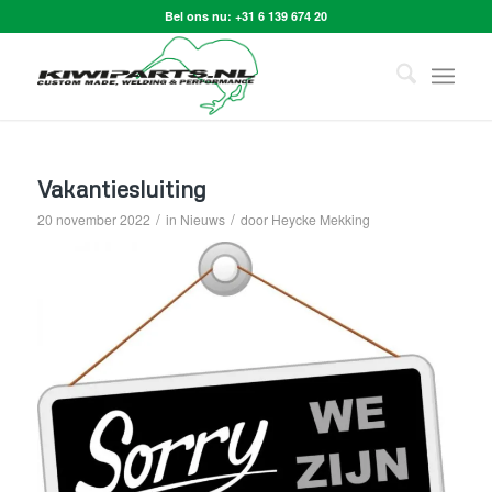
Bel ons nu:
+31 6 139 674 20
Vakantiesluiting
/
/
20 november 2022
in
Nieuws
door
Heycke Mekking