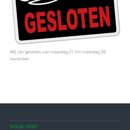
Wij zijn gesloten van maandag 21 t/m maandag 28
november
VOLG ONS