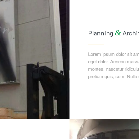
&
Planning
Archi
Lorem ipsum dolor sit am
eget dolor. Aenean massa
montes, nascetur ridiculu
pretium quis, sem. Null