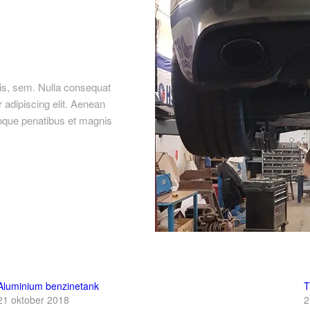
uis, sem. Nulla consequat
adipiscing elit. Aenean
oque penatibus et magnis
Aluminium benzinetank
T
21 oktober 2018
2